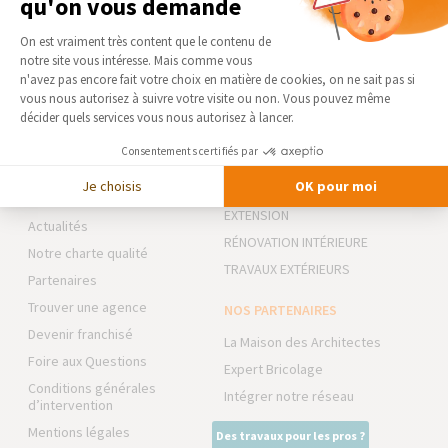
qu'on vous demande
Plateforme de Gestion du Consentement 
On est vraiment très content que le contenu de
notre site vous intéresse. Mais comme vous
DEMANDER UN DEVIS GRATUIT
Axeptio consent
n'avez pas encore fait votre choix en matière de cookies, on ne sait pas si
vous nous autorisez à suivre votre visite ou non. Vous pouvez même
décider quels services vous nous autorisez à lancer.
Consentements certifiés par
AGENCE DE PROVINS
NOS DOMAINES
D’INTERVENTION
Je choisis
OK pour moi
Qui sommes-nous
EXTENSION
Actualités
RÉNOVATION INTÉRIEURE
Notre charte qualité
TRAVAUX EXTÉRIEURS
Partenaires
Trouver une agence
NOS PARTENAIRES
Devenir franchisé
La Maison des Architectes
Foire aux Questions
Expert Bricolage
Conditions générales
Intégrer notre réseau
d’intervention
Mentions légales
Des travaux pour les pros ?