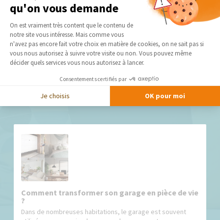
qu'on vous demande
peuvent commencer !
Plateforme de Gestion du Consentement 
On est vraiment très content que le contenu de
notre site vous intéresse. Mais comme vous
DEMANDER UN DEVIS GRATUIT
Axeptio consent
n'avez pas encore fait votre choix en matière de cookies, on ne sait pas si
vous nous autorisez à suivre votre visite ou non. Vous pouvez même
décider quels services vous nous autorisez à lancer.
Consentements certifiés par
Je choisis
OK pour moi
Nos derniers conseils et actus
Comment transformer son garage en pièce de vie
?
Dans de nombreuses habitations, le garage est souvent