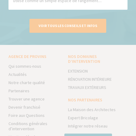
utilisé comme un simple espace de rangement....
VOIR TOUS LES CONSEILS ET INFOS
AGENCE DE PROVINS
NOS DOMAINES
D’INTERVENTION
Qui sommes-nous
EXTENSION
Actualités
RÉNOVATION INTÉRIEURE
Notre charte qualité
TRAVAUX EXTÉRIEURS
Partenaires
Trouver une agence
NOS PARTENAIRES
Devenir franchisé
La Maison des Architectes
Foire aux Questions
Expert Bricolage
Conditions générales
Intégrer notre réseau
d’intervention