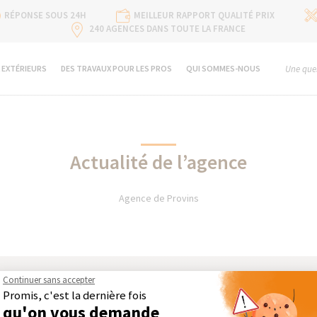
RÉPONSE SOUS 24H
MEILLEUR RAPPORT QUALITÉ PRIX
240 AGENCES DANS TOUTE LA FRANCE
 EXTÉRIEURS
DES TRAVAUX POUR LES PROS
QUI SOMMES-NOUS
Une ques
Actualité de l’agence
Agence de Provins
Continuer sans accepter
Promis, c'est la dernière fois
qu'on vous demande
 DOMAINES D’INTERVENTION
NOS GUIDES THÉMATIQUES