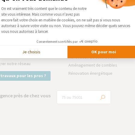
Plateforme de Gestion du Consentement :
NSION
Rénovation de résidence secondair
On est vraiment très content que le contenu de notre
site vous intéresse. Mais comme vous n'avez pas
VATION INTÉRIEURE
Rénovation de Maison
Axeptio consent
encore fait votre choix en matière de cookies, on ne sait pas si vous nous
AUX EXTÉRIEURS
Rénovation d'appartement
autorisez à suivre votre visite ou non. Vous pouvez même décider quels services
vous nous autorisez à lancer.
Surélévation de maison
 PARTENAIRES
Construction de véranda
Consentements certifiés par
aison des Architectes
Extension en bois
Je choisis
OK pour moi
rt Bricolage
Rénovation de salle de bain
grer notre réseau
Aménagement de combles
Rénovation énergétique
 travaux pour les pros ?
gence près de chez vous