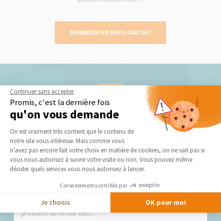
DEMANDER UN DEVIS GRATUIT
Continuer sans accepter
Nos derniers conseils et actus
Promis, c'est la dernière fois
qu'on vous demande
Plateforme de Gestion du Consentement 
On est vraiment très content que le contenu de
notre site vous intéresse. Mais comme vous
Axeptio consent
n'avez pas encore fait votre choix en matière de cookies, on ne sait pas si
vous nous autorisez à suivre votre visite ou non. Vous pouvez même
décider quels services vous nous autorisez à lancer.
Installation de portail : lancement de la saison
Consentements certifiés par
pour tous vos projets extérieurs
Je choisis
OK pour moi
Avec l’arrivée du printemps, de nombreux propriétaires
profitent du retour des...