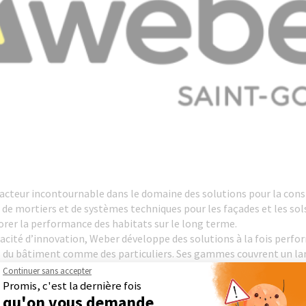
cteur incontournable dans le domaine des solutions pour la const
s, de mortiers et de systèmes techniques pour les façades et les so
orer la performance des habitats sur le long terme.
pacité d’innovation, Weber développe des solutions à la fois perf
 du bâtiment comme des particuliers. Ses gammes couvrent un large
ge, en passant par l’isolation et la préparation des supports.
Continuer sans accepter
rançais, Weber s’appuie sur un réseau solide composé de nombreux 
Promis, c'est la dernière fois
. Cette proximité lui permet d’assurer une grande réactivité et un
qu'on vous demande