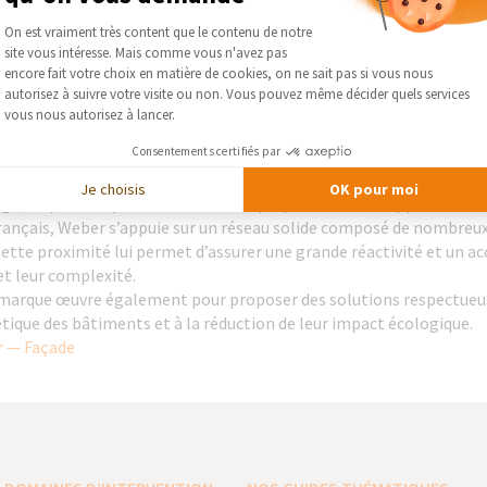
et leur complexité.
Plateforme de Gestion du Consentement :
On est vraiment très content que le contenu de notre
marque œuvre également pour proposer des solutions respectueus
site vous intéresse. Mais comme vous n'avez pas
tique des bâtiments et à la réduction de leur impact écologique.
Axeptio consent
encore fait votre choix en matière de cookies, on ne sait pas si vous nous
cteur incontournable dans le domaine des solutions pour la const
autorisez à suivre votre visite ou non. Vous pouvez même décider quels services
s, de mortiers et de systèmes techniques pour les façades et les so
vous nous autorisez à lancer.
orer la performance des habitats sur le long terme.
Consentements certifiés par
pacité d’innovation, Weber développe des solutions à la fois perf
 du bâtiment comme des particuliers. Ses gammes couvrent un large
Je choisis
OK pour moi
ge, en passant par l’isolation et la préparation des supports.
rançais, Weber s’appuie sur un réseau solide composé de nombreux 
. Cette proximité lui permet d’assurer une grande réactivité et un
et leur complexité.
marque œuvre également pour proposer des solutions respectueus
tique des bâtiments et à la réduction de leur impact écologique.
 — Façade