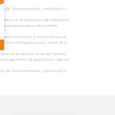
 Personnalisez vos Options
es de l’environnement, contribuant à
ruction et la rénovation des bâtiments.
ls, la marque propose des produits
ormantes et simples à mettre en œuvre,
 éventail d’applications, allant de la
sites de production et de distribution,
 accompagnement de qualité pour tous les
es de l’environnement, contribuant à