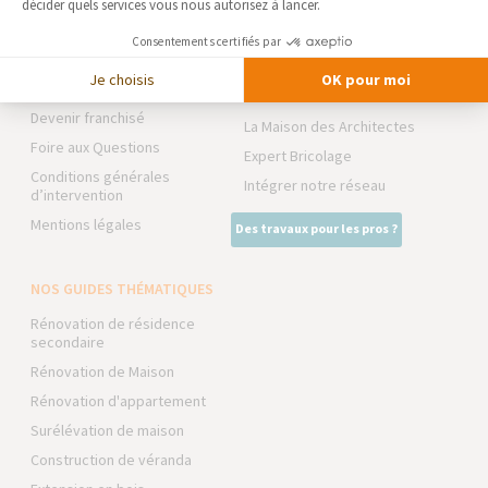
Actualités
décider quels services vous nous autorisez à lancer.
RÉNOVATION INTÉRIEURE
Notre charte qualité
Consentements certifiés par
TRAVAUX EXTÉRIEURS
Partenaires
Je choisis
OK pour moi
Trouver une agence
NOS PARTENAIRES
Devenir franchisé
La Maison des Architectes
Foire aux Questions
Expert Bricolage
Conditions générales
Intégrer notre réseau
d’intervention
Mentions légales
Des travaux pour les pros ?
NOS GUIDES THÉMATIQUES
Rénovation de résidence
secondaire
Rénovation de Maison
Rénovation d'appartement
Surélévation de maison
Construction de véranda