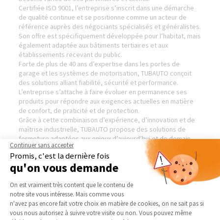
Certifiée ISO 9001, l’entreprise s’inscrit dans une démarche
de qualité continue et se positionne comme un acteur de
référence auprès des négociants spécialisés et généralistes.
Son offre est spécifiquement développée pour l’habitat, mais
également adaptée aux bâtiments tertiaires et aux
établissements recevant du public.
Forte de plus de 40 ans d’expertise dans les portes de
garage et les systèmes de motorisation, TUBAUTO conçoit
des solutions alliant fiabilité, sécurité et performance.
L’entreprise s’attache à faire évoluer en permanence ses
produits pour répondre aux exigences actuelles en matière
de confort, de praticité et de protection.
Grâce à cette combinaison d’expérience, d’innovation et de
maîtrise industrielle, TUBAUTO propose des solutions de
fermeture adaptées aux enjeux d’aujourd’hui et de demain.
Continuer sans accepter
Visiter le site de notre partenaire :
Tubauto — Menuiserie
Promis, c'est la dernière fois
qu'on vous demande
Plateforme de Gestion du Consentement 
On est vraiment très content que le contenu de
AGENCE DE PROVINS
NOS DOMAINES
notre site vous intéresse. Mais comme vous
D’INTERVENTION
Axeptio consent
n'avez pas encore fait votre choix en matière de cookies, on ne sait pas si
Qui sommes-nous
vous nous autorisez à suivre votre visite ou non. Vous pouvez même
EXTENSION