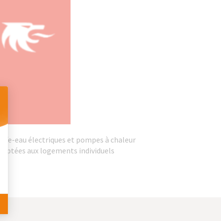
 Personnalisez vos Options
auffe-eau électriques et pompes à chaleur
 adaptées aux logements individuels