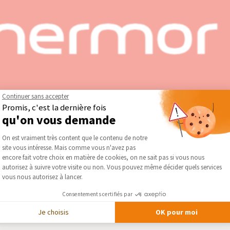
Continuer sans accepter
Promis, c'est la dernière fois
qu'on vous demande
Plateforme de Gestion du Consentement :
On est vraiment très content que le contenu de notre
groupe Atlantic, spécialisée dans la fabrication de radiateurs, ch
site vous intéresse. Mais comme vous n'avez pas
Axeptio consent
ins en chauffage et en production d’eau chaude, avec des solutions
encore fait votre choix en matière de cookies, on ne sait pas si vous nous
autorisez à suivre votre visite ou non. Vous pouvez même décider quels services
vous nous autorisez à lancer.
or — Chauffage et Ventilation
Consentements certifiés par
Je choisis
OK pour moi