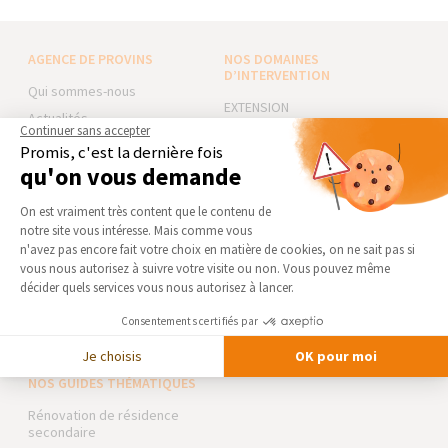
AGENCE DE PROVINS
NOS DOMAINES
D’INTERVENTION
Qui sommes-nous
EXTENSION
Actualités
Continuer sans accepter
RÉNOVATION INTÉRIEURE
Notre charte qualité
Promis, c'est la dernière fois
TRAVAUX EXTÉRIEURS
qu'on vous demande
Partenaires
Trouver une agence
Plateforme de Gestion du Consentement 
NOS PARTENAIRES
On est vraiment très content que le contenu de
Devenir franchisé
notre site vous intéresse. Mais comme vous
La Maison des Architectes
Axeptio consent
n'avez pas encore fait votre choix en matière de cookies, on ne sait pas si
Foire aux Questions
Expert Bricolage
vous nous autorisez à suivre votre visite ou non. Vous pouvez même
Conditions générales
Intégrer notre réseau
décider quels services vous nous autorisez à lancer.
d’intervention
Consentements certifiés par
Mentions légales
Des travaux pour les pros ?
Je choisis
OK pour moi
NOS GUIDES THÉMATIQUES
Rénovation de résidence
secondaire