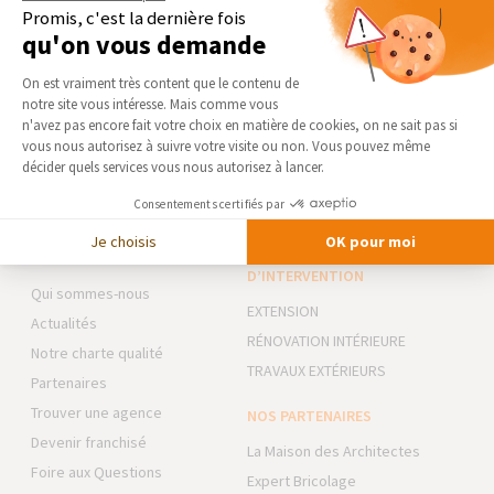
Confort :
nous nous engageons à assurer le bien-être et la
Promis, c'est la dernière fois
sécurité de nos clients comme de nos collaborateurs, en
qu'on vous demande
agissant avec transparence et responsabilité.
Plateforme de Gestion du Consentement 
Bienveillance :
nous plaçons l’humain au cœur de nos
On est vraiment très content que le contenu de
priorités en soutenant un environnement de travail inclusif et
notre site vous intéresse. Mais comme vous
respectueux. Conscients de notre impact, nous agissons
Axeptio consent
n'avez pas encore fait votre choix en matière de cookies, on ne sait pas si
également en faveur de la société et de l’environnement.
vous nous autorisez à suivre votre visite ou non. Vous pouvez même
Visiter le site de notre partenaire :
SFA — Sanitaire
décider quels services vous nous autorisez à lancer.
Consentements certifiés par
Je choisis
OK pour moi
AGENCE DE PROVINS
NOS DOMAINES
D’INTERVENTION
Qui sommes-nous
EXTENSION
Actualités
RÉNOVATION INTÉRIEURE
Notre charte qualité
TRAVAUX EXTÉRIEURS
Partenaires
Trouver une agence
NOS PARTENAIRES
Devenir franchisé
La Maison des Architectes
Foire aux Questions
Expert Bricolage