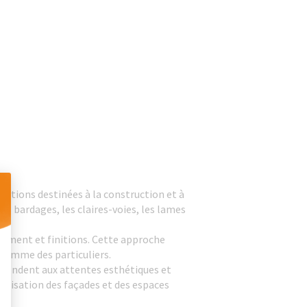
olutions destinées à la construction et à
es bardages, les claires-voies, les lames
 Personnalisez vos Options
itement et finitions. Cette approche
 comme des particuliers.
pondent aux attentes esthétiques et
orisation des façades et des espaces