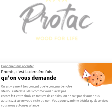
Continuer sans accepter
transformation du bois, Protac intervient dans la fabrication de s
Promis, c'est la dernière fois
uvre un large éventail de produits, tels que le bois de structure, l
qu'on vous demande
léments pour volets.
Plateforme de Gestion du Consentement :
On est vraiment très content que le contenu de notre
’ensemble du processus de transformation : séchage, rabotage, tra
site vous intéresse. Mais comme vous n'avez pas
uits fiables, durables et adaptés aux exigences des professionnels
Axeptio consent
encore fait votre choix en matière de cookies, on ne sait pas si vous nous
ses solutions de bardage, dont certaines gammes spécifiques ré
autorisez à suivre votre visite ou non. Vous pouvez même décider quels services
s produits sont conçus pour allier performance, résistance et val
vous nous autorisez à lancer.