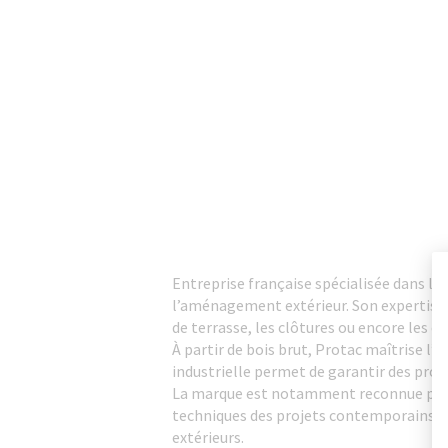
Entreprise française spécialisée dans la 
l’aménagement extérieur. Son expertise co
de terrasse, les clôtures ou encore les é
À partir de bois brut, Protac maîtrise l
industrielle permet de garantir des prod
La marque est notamment reconnue pour 
techniques des projets contemporains. Se
extérieurs.