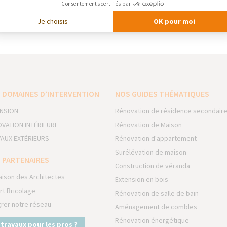
Consentements certifiés par
Protac utilise des bois issus de forêts gérées durablement. Les m
 gestion respectueuse des ressources forestières.
Je choisis
OK pour moi
c — Bardage
 DOMAINES D’INTERVENTION
NOS GUIDES THÉMATIQUES
NSION
Rénovation de résidence secondair
VATION INTÉRIEURE
Rénovation de Maison
AUX EXTÉRIEURS
Rénovation d'appartement
Surélévation de maison
 PARTENAIRES
Construction de véranda
aison des Architectes
Extension en bois
rt Bricolage
Rénovation de salle de bain
grer notre réseau
Aménagement de combles
Rénovation énergétique
 travaux pour les pros ?