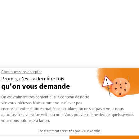
Continuer sans accepter
Promis, c'est la dernière fois
qu'on vous demande
nier dans le domaine de la gestion des données immobilières, simpli
Plateforme de Gestion du Consentement :
 Spécialisé dans les solutions numériques pour le suivi des perfo
On est vraiment très content que le contenu de notre
ation et la performance énergétique de vos biens
. En collabo
site vous intéresse. Mais comme vous n'avez pas
Axeptio consent
manière efficace et transparente, tout en maximisant la durabilité 
encore fait votre choix en matière de cookies, on ne sait pas si vous nous
ro pour une gestion intelligente et performante de vos projets im
autorisez à suivre votre visite ou non. Vous pouvez même décider quels services
vous nous autorisez à lancer.
Travaux
Consentements certifiés par
 — Financement immobilier/Assurance