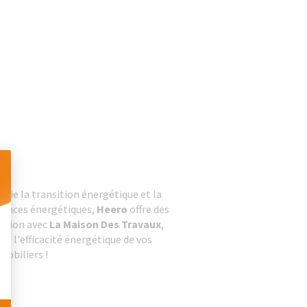
fie la transition énergétique et la
 Personnalisez vos Options
rmances énergétiques,
Heero
offre des
ration avec
La Maison Des Travaux
,
et l'efficacité énergétique de vos
mobiliers !