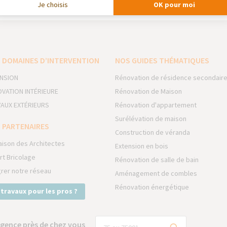
Je choisis
OK pour moi
 DOMAINES D’INTERVENTION
NOS GUIDES THÉMATIQUES
NSION
Rénovation de résidence secondair
VATION INTÉRIEURE
Rénovation de Maison
AUX EXTÉRIEURS
Rénovation d'appartement
Surélévation de maison
 PARTENAIRES
Construction de véranda
aison des Architectes
Extension en bois
rt Bricolage
Rénovation de salle de bain
grer notre réseau
Aménagement de combles
Rénovation énergétique
 travaux pour les pros ?
gence près de chez vous