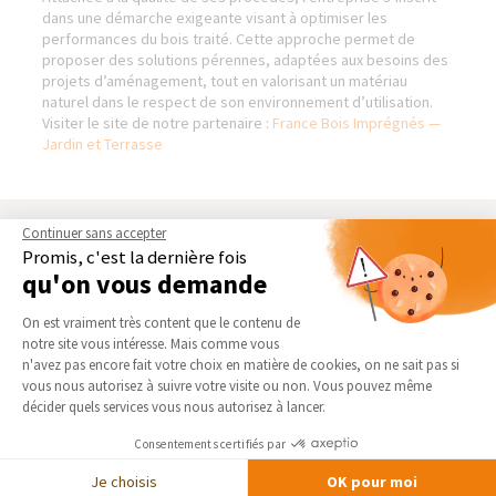
dans une démarche exigeante visant à optimiser les
performances du bois traité. Cette approche permet de
proposer des solutions pérennes, adaptées aux besoins des
projets d’aménagement, tout en valorisant un matériau
naturel dans le respect de son environnement d’utilisation.
Visiter le site de notre partenaire :
France Bois Imprégnés —
Jardin et Terrasse
Continuer sans accepter
AGENCE DE PROVINS
NOS DOMAINES
Promis, c'est la dernière fois
D’INTERVENTION
qu'on vous demande
Qui sommes-nous
EXTENSION
Actualités
Plateforme de Gestion du Consentement 
On est vraiment très content que le contenu de
RÉNOVATION INTÉRIEURE
Notre charte qualité
notre site vous intéresse. Mais comme vous
TRAVAUX EXTÉRIEURS
Axeptio consent
n'avez pas encore fait votre choix en matière de cookies, on ne sait pas si
Partenaires
vous nous autorisez à suivre votre visite ou non. Vous pouvez même
Trouver une agence
NOS PARTENAIRES
décider quels services vous nous autorisez à lancer.
Devenir franchisé
La Maison des Architectes
Consentements certifiés par
Foire aux Questions
Expert Bricolage
Je choisis
OK pour moi
Conditions générales
Intégrer notre réseau