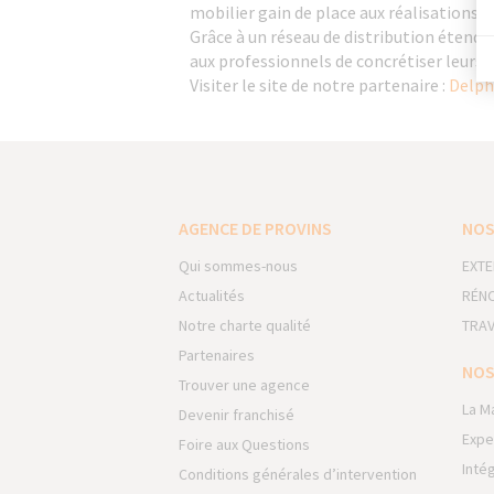
mobilier gain de place aux réalisations 
Grâce à un réseau de distribution étendu
aux professionnels de concrétiser leurs p
Visiter le site de notre partenaire :
Delph
AGENCE DE PROVINS
NOS
Qui sommes-nous
EXTE
Actualités
RÉNO
Notre charte qualité
TRAV
Partenaires
NOS
Trouver une agence
La M
Devenir franchisé
Expe
Foire aux Questions
Inté
Conditions générales d’intervention