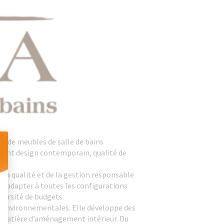
n de meubles de salle de bains
uguent design contemporain, qualité de
 Personnalisez vos Options
la qualité et de la gestion responsable
 s’adapter à toutes les configurations
iversité de budgets.
ves environnementales. Elle développe des
en matière d’aménagement intérieur. Du