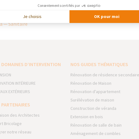
haut de gamme, chaque gamme est conçue pour offrir confort d’util
Consentements certifiés par
, les collections sont accessibles dans plus de 1 000 points de ve
Je choisis
OK pour moi
rojets avec des solutions fiables, adaptées et durables.
a — Sanitaire
 DOMAINES D’INTERVENTION
NOS GUIDES THÉMATIQUES
NSION
Rénovation de résidence secondair
VATION INTÉRIEURE
Rénovation de Maison
AUX EXTÉRIEURS
Rénovation d'appartement
Surélévation de maison
 PARTENAIRES
Construction de véranda
aison des Architectes
Extension en bois
rt Bricolage
Rénovation de salle de bain
grer notre réseau
Aménagement de combles