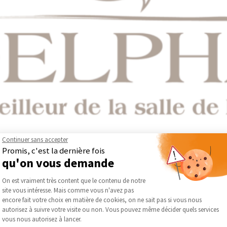
Continuer sans accepter
ose comme un acteur reconnu dans la conception et la fabricatio
Promis, c'est la dernière fois
e industriel maîtrisé, la marque développe des solutions qui conj
qu'on vous demande
nt.
Plateforme de Gestion du Consentement :
 9001 et 14001, témoignent d’un engagement constant en faveur de 
On est vraiment très content que le contenu de notre
t par une capacité à proposer des meubles sur mesure, pensés pour
site vous intéresse. Mais comme vous n'avez pas
Axeptio consent
aces ou de projets plus ambitieux, tout en répondant à une grande d
encore fait votre choix en matière de cookies, on ne sait pas si vous nous
olutions durables, l’entreprise a été distinguée pour ses initiati
autorisez à suivre votre visite ou non. Vous pouvez même décider quels services
vous nous autorisez à lancer.
esthétisme et longévité, afin de répondre aux attentes actuelles 