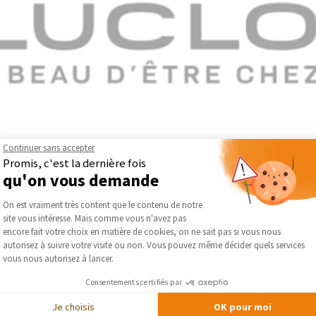
Continuer sans accepter
Promis, c'est la dernière fois
qu'on vous demande
Plateforme de Gestion du Consentement :
 aluminium, ALUCLOS s’impose depuis plus de dix ans comme un acte
On est vraiment très content que le contenu de notre
rtée par une équipe engagée d’une vingtaine de collaborateurs, l’
site vous intéresse. Mais comme vous n'avez pas
Axeptio consent
ement de nouveaux produits et services. En s’appuyant sur des sav
encore fait votre choix en matière de cookies, on ne sait pas si vous nous
 attentes de ses clients tout en anticipant les besoins de demain,
autorisez à suivre votre visite ou non. Vous pouvez même décider quels services
vous nous autorisez à lancer.
os — Jardin et Terrasse
Consentements certifiés par
Je choisis
OK pour moi