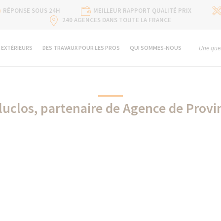
RÉPONSE SOUS 24H
MEILLEUR RAPPORT QUALITÉ PRIX
240 AGENCES DANS TOUTE LA FRANCE
 EXTÉRIEURS
DES TRAVAUX POUR LES PROS
QUI SOMMES-NOUS
Une ques
luclos, partenaire de Agence de Provi
Aluclos partenaire de La Maison Des Travaux