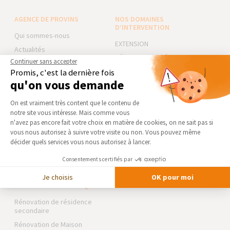
AGENCE DE PROVINS
NOS DOMAINES
D’INTERVENTION
Qui sommes-nous
EXTENSION
Actualités
RÉNOVATION INTÉRIEURE
Continuer sans accepter
Notre charte qualité
TRAVAUX EXTÉRIEURS
Promis, c'est la dernière fois
Partenaires
qu'on vous demande
Trouver une agence
NOS PARTENAIRES
Plateforme de Gestion du Consentement 
On est vraiment très content que le contenu de
Devenir franchisé
La Maison des Architectes
notre site vous intéresse. Mais comme vous
Foire aux Questions
Axeptio consent
Expert Bricolage
n'avez pas encore fait votre choix en matière de cookies, on ne sait pas si
Conditions générales
vous nous autorisez à suivre votre visite ou non. Vous pouvez même
Intégrer notre réseau
d’intervention
décider quels services vous nous autorisez à lancer.
Mentions légales
Des travaux pour les pros ?
Consentements certifiés par
Je choisis
OK pour moi
NOS GUIDES THÉMATIQUES
Rénovation de résidence
secondaire
Rénovation de Maison